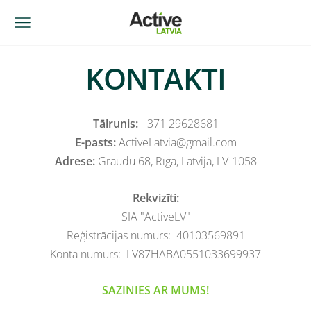
KONTAKTI
Tālrunis:
+371 29628681
E-pasts:
ActiveLatvia@gmail.com
Adrese:
Graudu 68, Rīga, Latvija, LV-1058
Rekvizīti:
SIA "ActiveLV"
Reģistrācijas numurs: 40103569891
Konta numurs: LV87HABA0551033699937
SAZINIES AR MUMS!