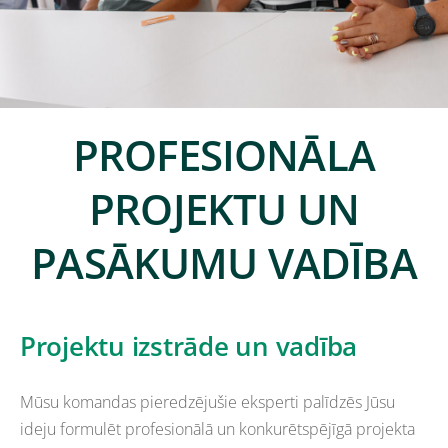
PROFESIONĀLA
PROJEKTU UN
PASĀKUMU VADĪBA
Projektu izstrāde un vadība
Mūsu komandas pieredzējušie eksperti palīdzēs Jūsu
ideju formulēt profesionālā un konkurētspējīgā projekta